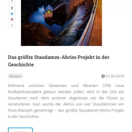
Das größte Staudamm-Abriss Projekt in der
Geschichte
Medien
21.04.2016
Während zwischen Slowenien und Albanien 2700 neue
Kraftwerksprojekte gebaut werden sollen, wird in der USA ein
Staudamm nach dem anderen abgerissen um die Flüsse zu
renaturieren. Nun wurde der Abriss von vier Staudämmen am
Fluss Klamath genehmigt – das größte Staudamm-Abriss Projekt
in der Geschichte.