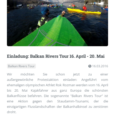
Einladung: Balkan Rivers Tour 16. April - 20. Mai
Balkan Rivers Tour
16.03.2016
Wir möchten Sie schon jetzt zu einer
außergewönliche Protestaktion einladen: Angeführt vom
ehemaligen olympischen Athlet Rok Rozman werden vom 16. April
bis 20. Mai Kajakfahrer aus ganz Europa die schönsten
Balkanflüsse befahren. Die sogenannte "Balkan Rivers Tour" ist
eine Aktion gegen den Staudamm-Tsunami, der die
einzigartigen Flusslandschaften der Balkanhalbinsel zu zerstören
droht.