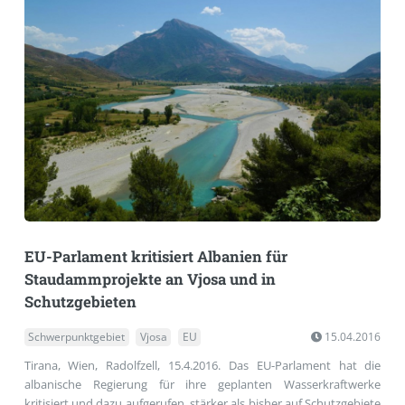
EU-Parlament kritisiert Albanien für
Staudammprojekte an Vjosa und in
Schutzgebieten
Schwerpunktgebiet
Vjosa
EU
15.04.2016
Tirana, Wien, Radolfzell, 15.4.2016. Das EU-Parlament hat die
albanische Regierung für ihre geplanten Wasserkraftwerke
kritisiert und dazu aufgerufen, stärker als bisher auf Schutzgebiete