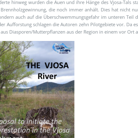
derte hinweg wurden die Auen und ihre Hänge des Vjosa-Tals sta
 Brennholzgewinnung, die noch immer anhält. Dies hat nicht nu
sondern auch auf die Überschwemmungsgefahr im unteren Teil 
er Aufforstung schlagen die Autoren zehn Pilotgebiete vor. Da e
 aus Diasporen/Mutterpflanzen aus der Region in einem vor Ort 