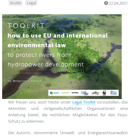
Studie
Legal
22.04.2021
Wir freuen uns, euch heute unser
Legal Toolkit
vorzustellen, das
Aktivisten und zivilgesellschaftlichen Organisationen eine
Anleitung bietet, die rechtlichen Möglichkeiten für den Fluss-
Schutz zu erkennen.
Die Autorin, renommierte Umwelt- und Energierechtsanwältin