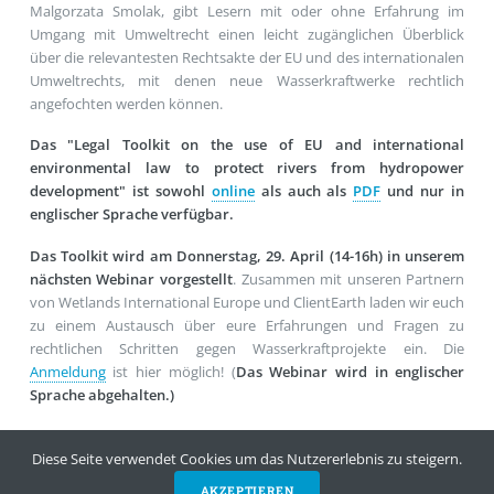
Malgorzata Smolak, gibt Lesern mit oder ohne Erfahrung im
Umgang mit Umweltrecht einen leicht zugänglichen Überblick
über die relevantesten Rechtsakte der EU und des internationalen
Umweltrechts, mit denen neue Wasserkraftwerke rechtlich
angefochten werden können.
Das "Legal Toolkit on the use of EU and international
environmental law to protect rivers from hydropower
development" ist sowohl
online
als auch als
PDF
und nur in
englischer Sprache verfügbar.
Das Toolkit wird am Donnerstag, 29. April (14-16h) in unserem
nächsten Webinar vorgestellt
. Zusammen mit unseren Partnern
von Wetlands International Europe und ClientEarth laden wir euch
zu einem Austausch über eure Erfahrungen und Fragen zu
rechtlichen Schritten gegen Wasserkraftprojekte ein. Die
Anmeldung
ist hier möglich! (
Das Webinar wird in englischer
Sprache abgehalten.)
Das Toolkit ist ein Produkt der
Lawyers for Rivers Initiative
, die
Diese Seite verwendet Cookies um das Nutzererlebnis zu steigern.
2018 von
EuroNatur
,
GEOTA
,
Riverwatch
,
Wetlands International
European Association
und
WWF Adria
ins Leben gerufen wurde
AKZEPTIEREN