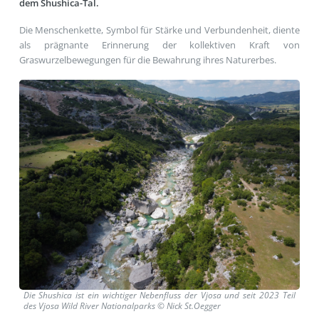
dem Shushica-Tal.
Die Menschenkette, Symbol für Stärke und Verbundenheit, diente
als prägnante Erinnerung der kollektiven Kraft von
Graswurzelbewegungen für die Bewahrung ihres Naturerbes.
Die Shushica ist ein wichtiger Nebenfluss der Vjosa und seit 2023 Teil
des Vjosa Wild River Nationalparks © Nick St.Oegger