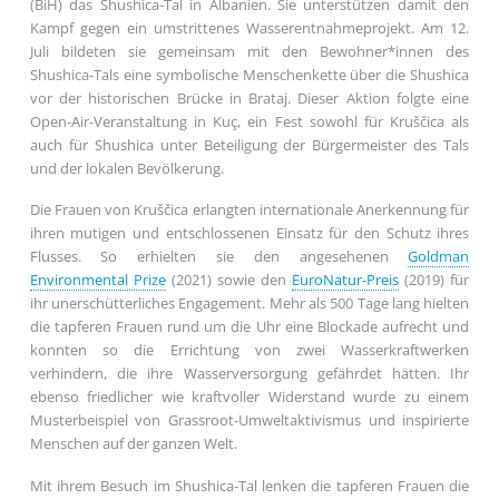
(BiH) das Shushica-Tal in Albanien. Sie unterstützen damit den
Kampf gegen ein umstrittenes Wasserentnahmeprojekt. Am 12.
Juli bildeten sie gemeinsam mit den Bewohner*innen des
Shushica-Tals eine symbolische Menschenkette über die Shushica
vor der historischen Brücke in Brataj. Dieser Aktion folgte eine
Open-Air-Veranstaltung in Kuç, ein Fest sowohl für Kruščica als
auch für Shushica unter Beteiligung der Bürgermeister des Tals
und der lokalen Bevölkerung.
Die Frauen von Kruščica erlangten internationale Anerkennung für
ihren mutigen und entschlossenen Einsatz für den Schutz ihres
Flusses. So erhielten sie den angesehenen
Goldman
Environmental Prize
(2021) sowie den
EuroNatur-Preis
(2019) für
ihr unerschütterliches Engagement. Mehr als 500 Tage lang hielten
die tapferen Frauen rund um die Uhr eine Blockade aufrecht und
konnten so die Errichtung von zwei Wasserkraftwerken
verhindern, die ihre Wasserversorgung gefährdet hätten. Ihr
ebenso friedlicher wie kraftvoller Widerstand wurde zu einem
Musterbeispiel von Grassroot-Umweltaktivismus und inspirierte
Menschen auf der ganzen Welt.
Mit ihrem Besuch im Shushica-Tal lenken die tapferen Frauen die