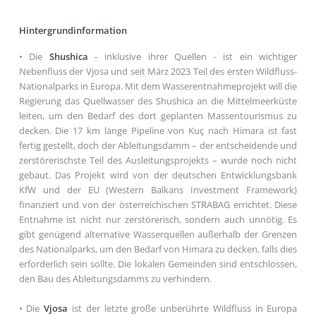
Hintergrundinformation
• Die
Shushica
- inklusive ihrer Quellen - ist ein wichtiger
Nebenfluss der Vjosa und seit März 2023 Teil des ersten Wildfluss-
Nationalparks in Europa. Mit dem Wasserentnahmeprojekt will die
Regierung das Quellwasser des Shushica an die Mittelmeerküste
leiten, um den Bedarf des dort geplanten Massentourismus zu
decken. Die 17 km lange Pipeline von Kuç nach Himara ist fast
fertig gestellt, doch der Ableitungsdamm – der entscheidende und
zerstörerischste Teil des Ausleitungsprojekts – wurde noch nicht
gebaut. Das Projekt wird von der deutschen Entwicklungsbank
KfW und der EU (Western Balkans Investment Framework)
finanziert und von der österreichischen STRABAG errichtet. Diese
Entnahme ist nicht nur zerstörerisch, sondern auch unnötig. Es
gibt genügend alternative Wasserquellen außerhalb der Grenzen
des Nationalparks, um den Bedarf von Himara zu decken, falls dies
erforderlich sein sollte. Die lokalen Gemeinden sind entschlossen,
den Bau des Ableitungsdamms zu verhindern.
• Die
Vjosa
ist der letzte große unberührte Wildfluss in Europa