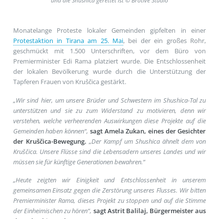
und die Shushica gerettet ist © Brotive Studio
Monatelange Proteste lokaler Gemeinden gipfelten in einer
Protestaktion in Tirana am 25. Mai
, bei der ein großes Rohr,
geschmückt mit 1.500 Unterschriften, vor dem Büro von
Premierminister Edi Rama platziert wurde. Die Entschlossenheit
der lokalen Bevölkerung wurde durch die Unterstützung der
Tapferen Frauen von Kruščica gestärkt.
„Wir sind hier, um unsere Brüder und Schwestern im Shushica-Tal zu
unterstützen und sie zu zum Widerstand zu motivieren, denn wir
verstehen, welche verheerenden Auswirkungen diese Projekte auf die
Gemeinden haben können“,
sagt Amela Zukan, eines der Gesichter
der Kruščica-Bewegung.
„Der Kampf um Shushica ähnelt dem von
Kruščica. Unsere Flüsse sind die Lebensadern unseres Landes und wir
müssen sie für künftige Generationen bewahren.“
„Heute zeigten wir Einigkeit und Entschlossenheit in unserem
gemeinsamen Einsatz gegen die Zerstörung unseres Flusses. Wir bitten
Premierminister Rama, dieses Projekt zu stoppen und auf die Stimme
der Einheimischen zu hören“,
sagt Astrit Balilaj, Bürgermeister aus