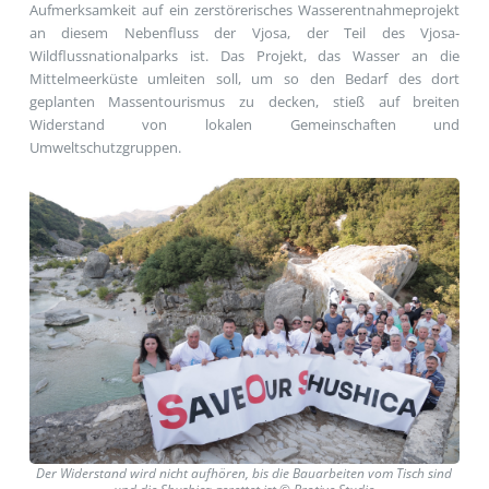
Aufmerksamkeit auf ein zerstörerisches Wasserentnahmeprojekt
an diesem Nebenfluss der Vjosa, der Teil des Vjosa-
Wildflussnationalparks ist. Das Projekt, das Wasser an die
Mittelmeerküste umleiten soll, um so den Bedarf des dort
geplanten Massentourismus zu decken, stieß auf breiten
Widerstand von lokalen Gemeinschaften und
Umweltschutzgruppen.
Der Widerstand wird nicht aufhören, bis die Bauarbeiten vom Tisch sind