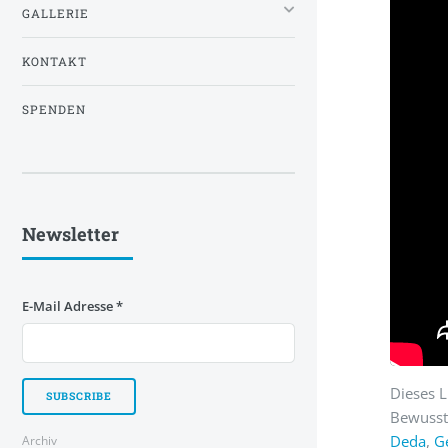
GALLERIE
KONTAKT
SPENDEN
Newsletter
E-Mail Adresse
*
Dieses L
Bewussts
Deda
,
G
Archiv