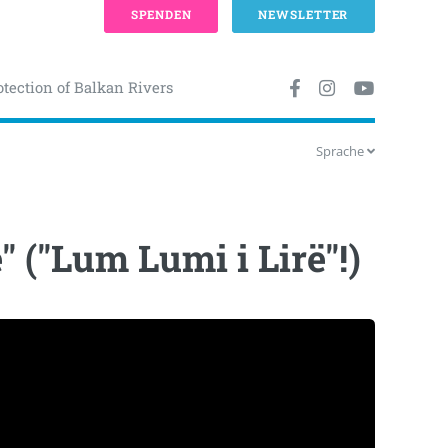
SPENDEN
NEWSLETTER
otection of Balkan Rivers
Sprache
" ("Lum Lumi i Lirë"!)