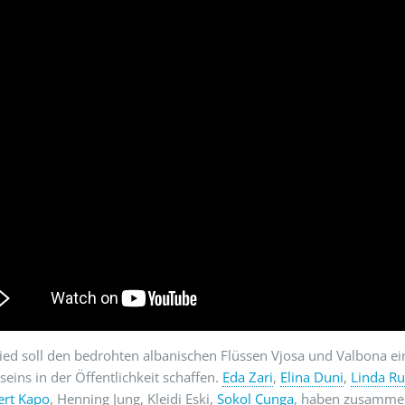
ied soll den bedrohten albanischen Flüssen Vjosa und Valbona e
eins in der Öffentlichkeit schaffen.
Eda Zari
,
Elina Duni
,
Linda Ru
ert Kapo
, Henning Jung, Kleidi Eski,
Sokol Çunga
, haben zusammen