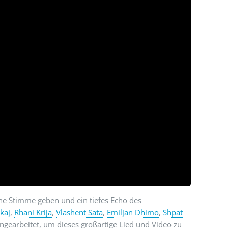
ine Stimme geben und ein tiefes Echo des
kaj
,
Rhani Krija
,
Vlashent Sata
,
Emiljan Dhimo
,
Shpat
gearbeitet, um dieses großartige Lied und Video zu