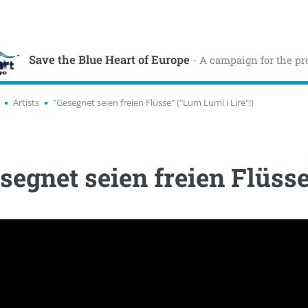
Save the Blue Heart of Europe
- A campaign for the pr
Artists
"Gesegnet seien freien Flüsse" ("Lum Lumi i Lirë"!)
segnet seien freien Flüsse