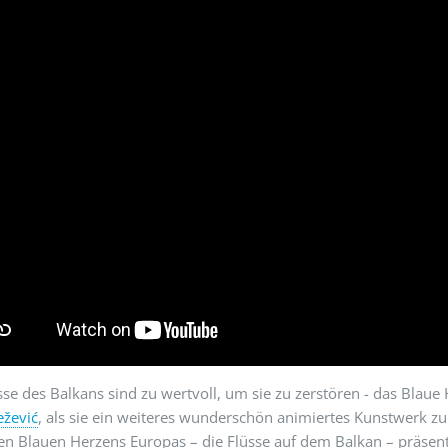
sse des Balkans sind zu wertvoll, um sie zu zerstören - das Blau
ežević
, als sie ein weiteres wunderschön animiertes Kunstwerk z
n Blauen Herzens Europas – die Flüsse auf dem Balkan – präsent