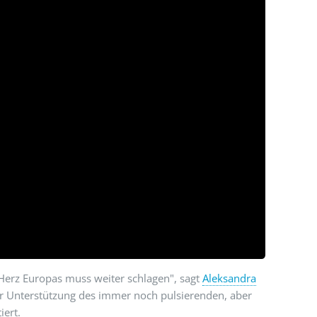
e Herz Europas muss weiter schlagen", sagt
Aleksandra
ur Unterstützung des immer noch pulsierenden, aber
iert.